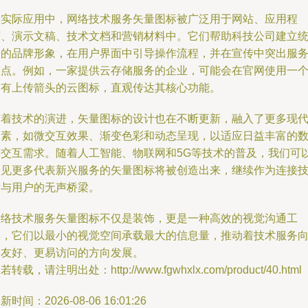
在实际应用中，网络技术服务矢量图标被广泛用于网站、应用程
序、演示文稿、技术文档和营销材料中。它们帮助科技公司建立
一的品牌形象，在用户界面中引导操作流程，并在宣传中突出服
亮点。例如，一家提供云存储服务的企业，可能会在官网使用一
带有上传箭头的云图标，直观传达其核心功能。
随着技术的演进，矢量图标的设计也在不断更新，融入了更多现
元素，如微交互效果、渐变色彩和动态呈现，以适应日益丰富的
字交互需求。随着人工智能、物联网和5G等技术的普及，我们可
预见更多代表新兴服务的矢量图标将被创造出来，继续作为连接
术与用户的无声桥梁。
网络技术服务矢量图标不仅是装饰，更是一种高效的视觉沟通工
具，它们以最小的视觉空间承载最大的信息量，推动着技术服务
更友好、更易访问的方向发展。
若转载，请注明出处：http://www.fgwhxlx.com/product/40.html
新时间：2026-08-06 16:01:26