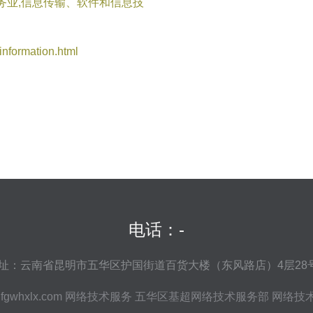
务业,信息传输、软件和信息技
ormation.html
电话：-
址：云南省昆明市五华区护国街道百货大楼（东风路店）4层28
fgwhxlx.com
网络技术服务
五华区基超网络技术服务部
网络技